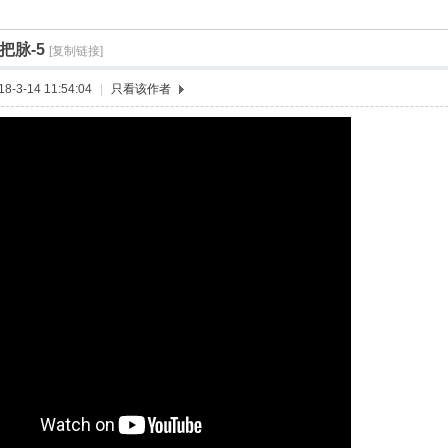
索
季把脉-5
[复制链接]
›
›
›
-3-14 11:54:04
|
只看该作者