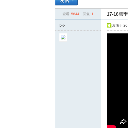
17-18雪
查看:
5844
|
回复:
1
同
»
›
b-p
发表于 2018
雪