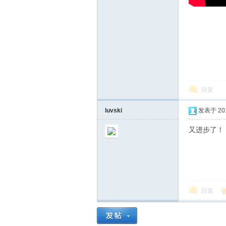
网
回复
Sk
luvski
发表于 2018
又进步了！
回复
iC