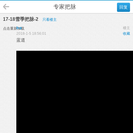
专家把脉
回复
17-18雪季把脉-2
只看楼主
b-p
楼主
点击重新加载
2018-1-5 18:56:01
收藏
蓝道