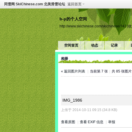
同雪网 SkiChinese.com 北美滑雪论坛
返回首页
b-p的个人空间
http://www.skichinese.com/skichinese/?42
[收
空间首页
动态
记录
相册
« 返回图片列表
|
当前第 7 张
|
共 85 张图
IMG_1986
上传于 2014-10-11 09:15 (34.8 KB)
查看原图
|
查看 EXIF 信息
|
举报