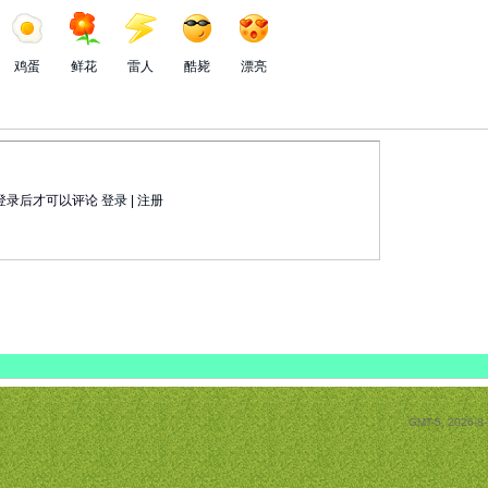
鸡蛋
鲜花
雷人
酷毙
漂亮
登录后才可以评论
登录
|
注册
GMT-5, 2026-8-