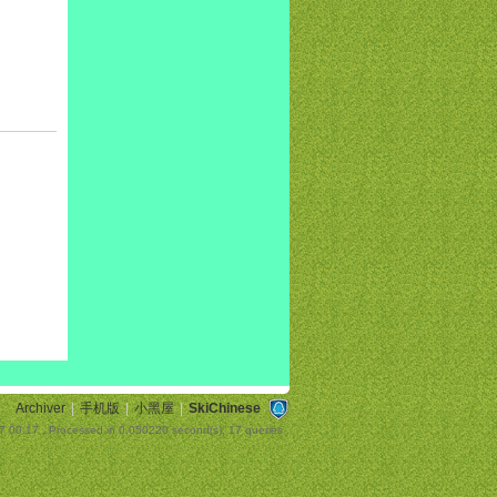
Archiver
|
手机版
|
小黑屋
|
SkiChinese
7 00:17
, Processed in 0.050220 second(s), 17 queries .