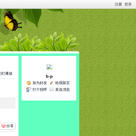
注册
登录
幻灯播放
b-p
加为好友
给我留言
打个招呼
发送消息
分享