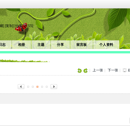
藏]
[复制]
[分享]
[RSS]
日志
相册
主题
分享
留言板
个人资料
片
|
上一张
|
下一张
|