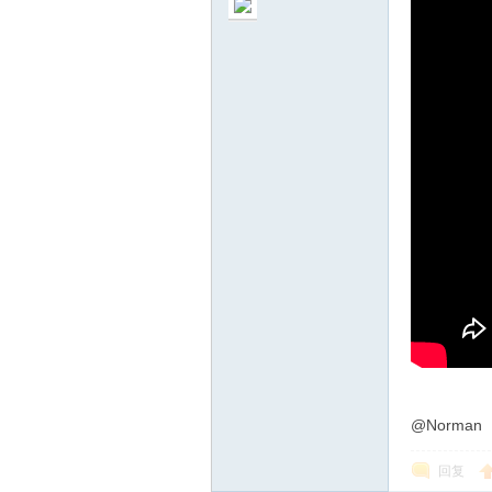
m
北
@Norman
回复