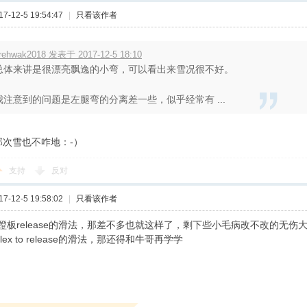
-12-5 19:54:47
|
只看该作者
irehwak2018 发表于 2017-12-5 18:10
总体来讲是很漂亮飘逸的小弯，可以看出来雪况很不好。
我注意到的问题是左腿弯的分离差一些，似乎经常有 ...
KI那次雪也不咋地：-）
支持
反对
-12-5 19:58:02
|
只看该作者
蹬板release的滑法，那差不多也就这样了，剩下些小毛病改不改的无伤
ex to release的滑法，那还得和牛哥再学学