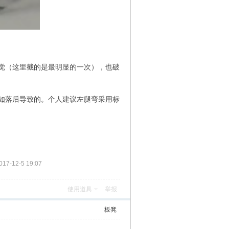
觉（这里截的是最明显的一次），也破
如落后导致的。个人建议左腿弯采用标
7-12-5 19:07
使用道具
举报
板凳