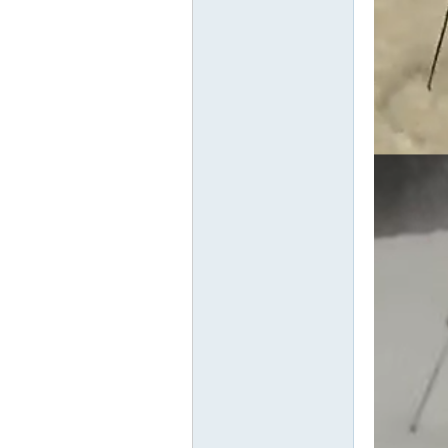
hi
ne