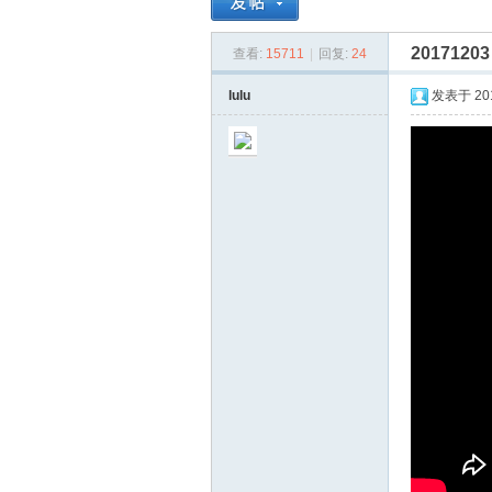
20171203 
查看:
15711
|
回复:
24
同
»
›
lulu
发表于 2017
雪