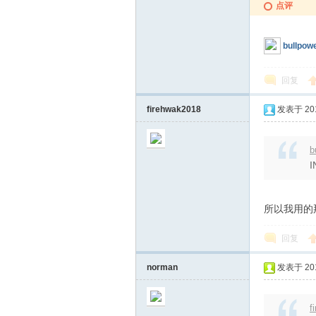
点评
bullpow
回复
firehwak2018
发表于 2017
论
b
所以我用的
回复
坛
norman
发表于 2017
f