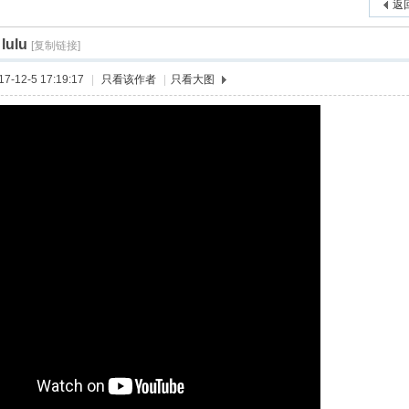
返
lulu
索
[复制链接]
›
›
›
-12-5 17:19:17
|
只看该作者
|
只看大图