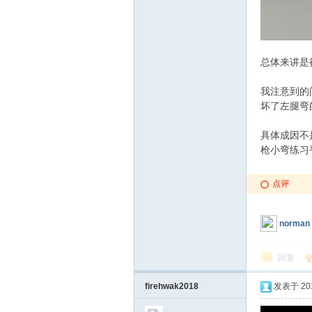
总体来讲是
se.
我注意到的
坏了左腿弯
具体成因不
枪小弯练习
点评
co
norman
回复
firehwak2018
发表于 2017