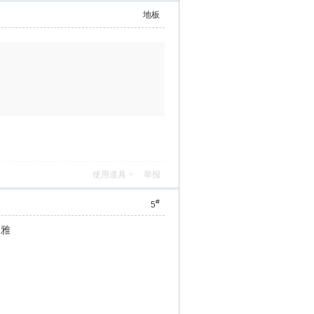
地板
使用道具
举报
#
5
大雅