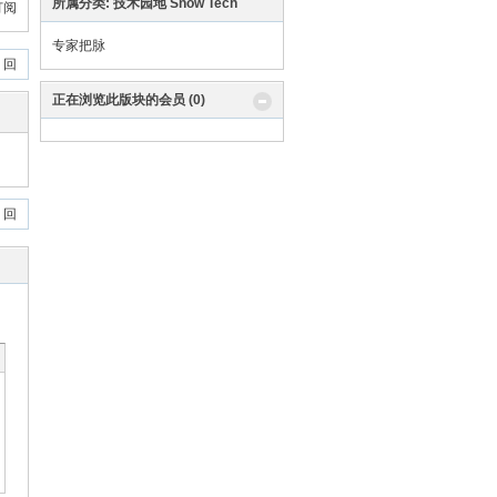
所属分类: 技术园地 Snow Tech
订阅
专家把脉
 回
正在浏览此版块的会员 (0)
 回