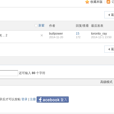
收藏本版
|
索
›
›
返
新窗
作者
回复/查看
最后发表
bullpower
15
toronto_ray
0
]
...
2
2014-11-20
172
2014-12-1 13:50
返
还可输入
80
个字符
高级模式
录后才可以发帖
登录
|
注册